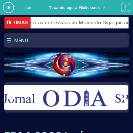
k - Rockstar
Tocando agora: Nickelback - Rockstar
nferir as entrevistas do Momento Giga que aconteceram
ÚLTIMAS
MENU