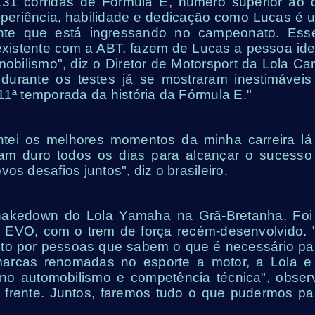
 131 corridas de Fórmula E, número superior ao 
 experiência, habilidade e dedicação como Lucas é 
nte que está ingressando no campeonato. Ess
existente com a ABT, fazem de Lucas a pessoa ide
obilismo", diz o Diretor de Motorsport da Lola Car
durante os testes já se mostraram inestimáveis
11ª temporada da história da Fórmula E."
entei os melhores momentos da minha carreira lá
ham duro todos os dias para alcançar o sucesso
os desafios juntos", diz o brasileiro.
hakedown do Lola Yamaha na Grã-Bretanha. Foi
3 EVO, com o trem de força recém-desenvolvido. 
feito por pessoas que sabem o que é necessário pa
arcas renomadas no esporte a motor, a Lola e
no automobilismo e competência técnica", obser
frente. Juntos, faremos tudo o que pudermos pa