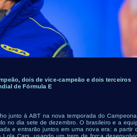
ampeão, dois de vice-campeão e dois terceiros
dial de Fórmula E
balho junto à ABT na nova temporada do Campeona
 no dia sete de dezembro. O brasileiro e a equi
a e entrarão juntos em uma nova era: a partir 
a Lola Cars, usando um trem de força desenvolvi