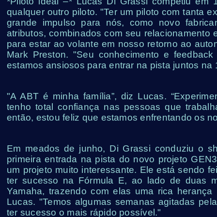
*Piloto ideal –* Lucas Di Grassi competiu em
qualquer outro piloto. "Ter um piloto com tanta
grande impulso para nós, como novo fabrica
atributos, combinados com seu relacionamento 
para estar ao volante em nosso retorno ao autom
Mark Preston. "Seu conhecimento e feedback 
estamos ansiosos para entrar na pista juntos na 
"A ABT é minha família”, diz Lucas. “Experim
tenho total confiança nas pessoas que trabal
então, estou feliz que estamos enfrentando os nov
Em meados de junho, Di Grassi conduziu o s
primeira entrada na pista do novo projeto GEN
um projeto muito interessante. Ele está sendo 
ter sucesso na Fórmula E, ao lado de duas m
Yamaha, trazendo com elas uma rica herança 
Lucas. "Temos algumas semanas agitadas pela 
ter sucesso o mais rápido possível."