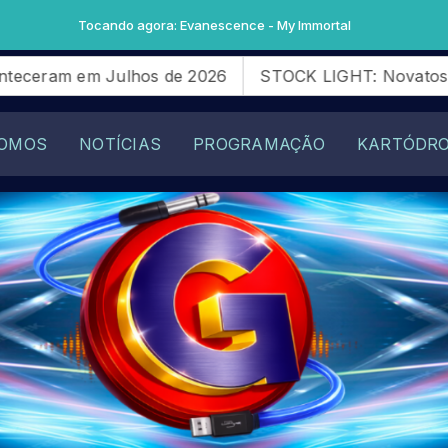
ora: Evanescence - My Immortal
s de 2026
STOCK LIGHT: Novatos da SG28 Racing que
OMOS
NOTÍCIAS
PROGRAMAÇÃO
KARTÓDR