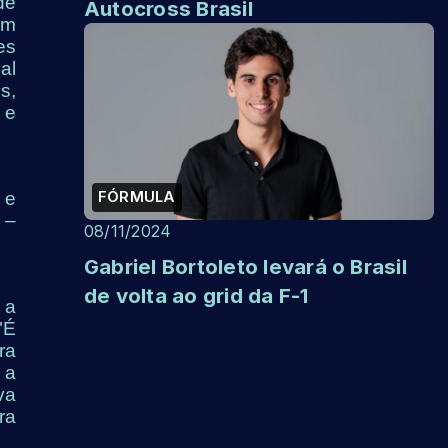
de
Autocross Brasil
um
es
al
s,
 e
FÓRMULA
 e
 –
08/11/2024
Gabriel Bortoleto levará o Brasil
de volta ao grid da F-1
 a
"É
ra
 a
va
ra