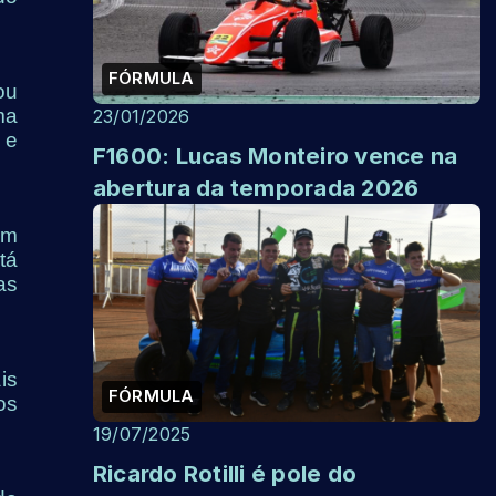
FÓRMULA
ou
ma
23/01/2026
 e
F1600: Lucas Monteiro vence na
abertura da temporada 2026
um
tá
as
is
FÓRMULA
os
19/07/2025
Ricardo Rotilli é pole do