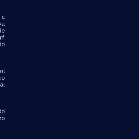
 a
va
de
rá
do
nt
mo
a,
do
no