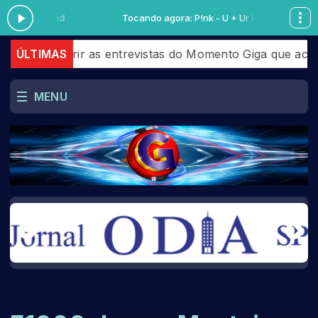
 + Ur Hand
Tocando agora: P!nk - U + Ur Hand
ferir as entrevistas do Momento Giga que aconteceram 
ÚLTIMAS
MENU