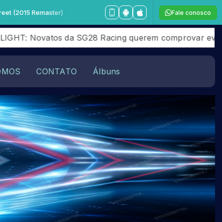
15 Remaster)
Fale conosco
 Novatos da SG28 Racing querem comprovar evolução no
OMOS
CONTATO
Álbuns