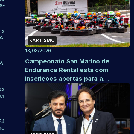
Nova Sa...
a-
is
A,
KARTISMO
13/03/2026
Campeonato San Marino de
A:
Endurance Rental está com
inscrições abertas para a
temporada 2026
as
er
F4
nd