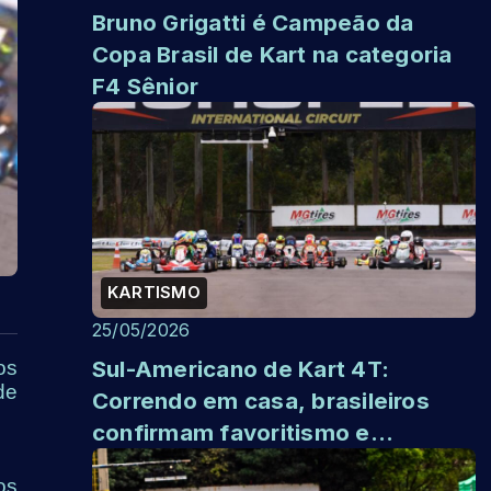
Bruno Grigatti é Campeão da
Copa Brasil de Kart na categoria
F4 Sênior
KARTISMO
25/05/2026
Sul-Americano de Kart 4T:
os
de
Correndo em casa, brasileiros
confirmam favoritismo e
conquistam todos os pódios em
os