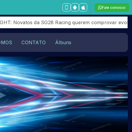
Fale conosco
 da SG28 Racing querem comprovar evolução no Veloci
OMOS
CONTATO
Álbuns