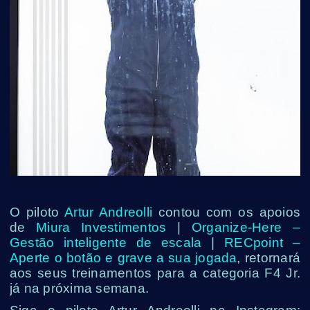
O piloto
Artur Andreolli
contou com os apoios
de
Miura Investimentos
|
Organize-Here –
Gestão inteligente de escala
|
RECpoint –
Aperte o botão e grave a sua jogada
, retornará
aos seus treinamentos para a categoria F4 Jr.
já na próxima semana.