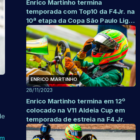
Enrico Martinho termina
temporada com Top10 da F4Jr. na
10ª etapa da Copa São Paulo Light
de Kart.
ENRICO MARTINHO
28/11/2023
Enrico Martinho termina em 12º
colocado na V11 Aldeia Cup em
de
temporada de estreia na F4 Jr.
em