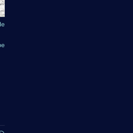
de
pe