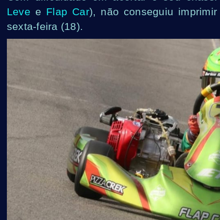
Leve
e
Flap Car
)
, não conseguiu imprimi
sexta-feira (18).