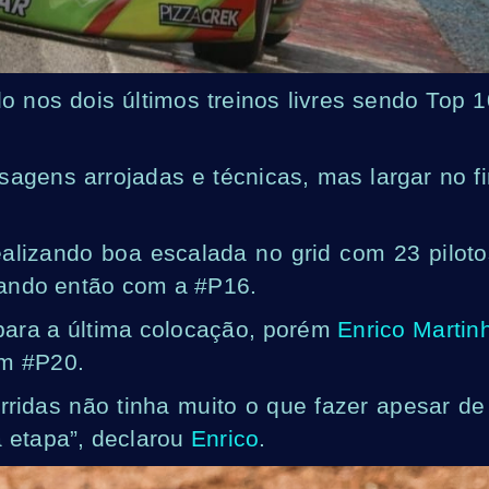
 nos dois últimos treinos livres sendo Top 1
sagens arrojadas e técnicas, mas largar no f
lizando boa escalada no grid com 23 piloto
icando então com a #P16.
r para a última colocação, porém
Enrico Martin
em #P20.
orridas não tinha muito o que fazer apesar de
a etapa”, declarou
Enrico
.