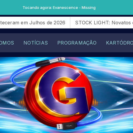
escence - Missing
6
STOCK LIGHT: Novatos da SG28 Racing querem com
OMOS
NOTÍCIAS
PROGRAMAÇÃO
KARTÓDR