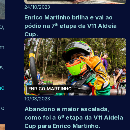
24/10/2023
Enrico Martinho brilha e vai ao
pódio na 7ª etapa da V11 Aldeia
0,
Cup.
im
s,
ho
ENRICO MARTINHO
10/08/2023
 o
Abandono e maior escalada,
como foi a 6ª etapa da V11 Aldeia
Cup para Enrico Martinho.